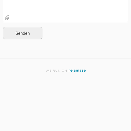
re:amaze
WE RUN ON